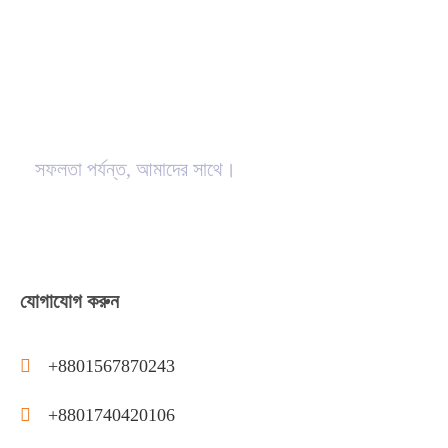
সফলতা পর্যন্ত, আমাদের সাথে।
যোগাযোগ করুন
+8801567870243
+8801740420106