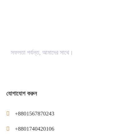
সফলতা পর্যন্ত, আমাদের সাথে।
যোগাযোগ করুন
+8801567870243
+8801740420106